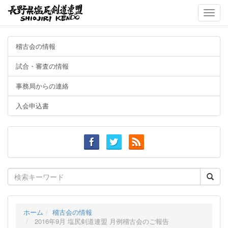
Toggle
naviga
稽古会の情報
試合・審査の情報
事務局からの連絡
入会申込書
Search
for:
ホーム
稽古会の情報
2016年9月 塩尻剣道連盟 月例稽古会のご報告