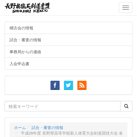
Toggle
naviga
稽古会の情報
試合・審査の情報
事務局からの連絡
入会申込書
Search
for:
ホーム
試合・審査の情報
平成28年度 長野県高等学校新人体育大会剣道競技大会 各