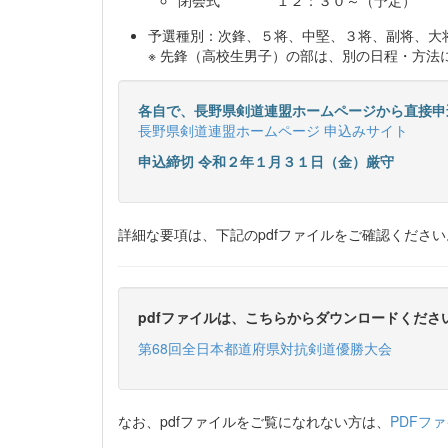
閉会式 １２：３０～（予定）
予選種別：次鋒、５将、中堅、３将、副将、大
※ 先鋒（高校生男子）の部は、別の日程・方
各自で、長野県剣道連盟ホームページから直接申
長野県剣道連盟ホームページ 申込みサイト
申込締切 令和２年１月３１日（金）厳守
詳細な要項は、下記のpdfファイルをご確認ください
pdfファイルは、こちらからダウンロードくださ
第68回全日本都道府県対抗剣道優勝大会
なお、pdfファイルをご覧になれない方は、
PDFフ