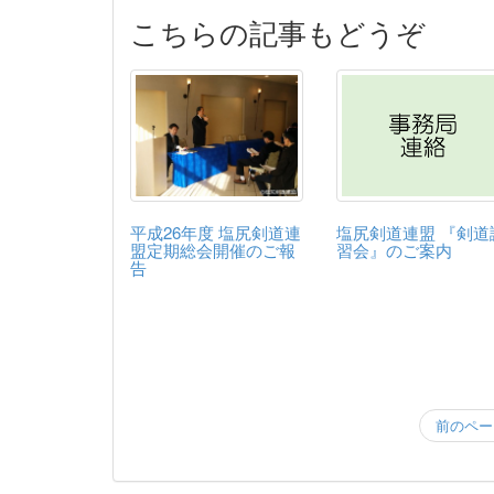
こちらの記事もどうぞ
平成26年度 塩尻剣道連
塩尻剣道連盟 『剣道
盟定期総会開催のご報
習会』のご案内
告
前のペー