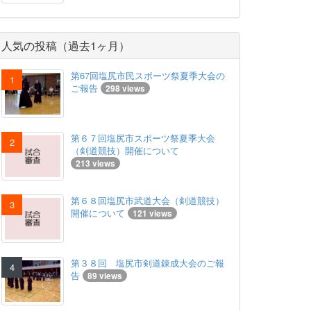
人気の投稿（過去1ヶ月）
第67回塩尻市民スポーツ祭夏季大会の
ご報告
298 views
第６７回塩尻市スポーツ祭夏季大会
（剣道競技）開催について
213 views
第６８回塩尻市武道大会（剣道競技）
開催について
121 views
第３８回 塩尻市剣道錬成大会のご報
告
89 views