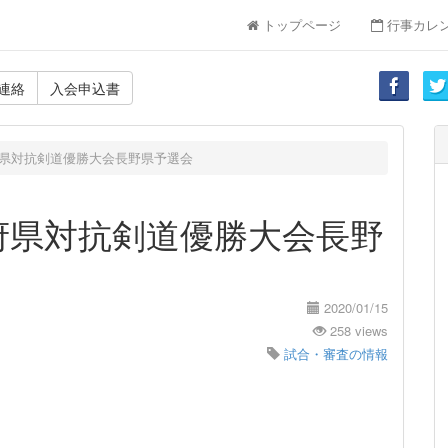
トップページ
行事カレ
連絡
入会申込書
県対抗剣道優勝大会長野県予選会
府県対抗剣道優勝大会長野
2020/01/15
258 views
試合・審査の情報