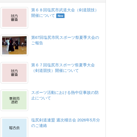
第６８回塩尻市武道大会（剣道競技）
開催について
New
第67回塩尻市民スポーツ祭夏季大会の
ご報告
第６７回塩尻市スポーツ祭夏季大会
（剣道競技）開催について
スポーツ活動における熱中症事故の防
止について
塩尻剣道連盟 週次稽古会 2026年5月分
のご連絡