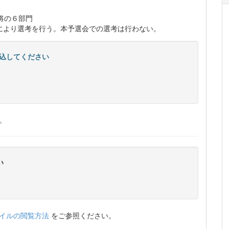
将の６部門
法により選考を行う。本予選会での選考は行わない。
込してください
。
い
ァイルの閲覧方法
をご参照ください。