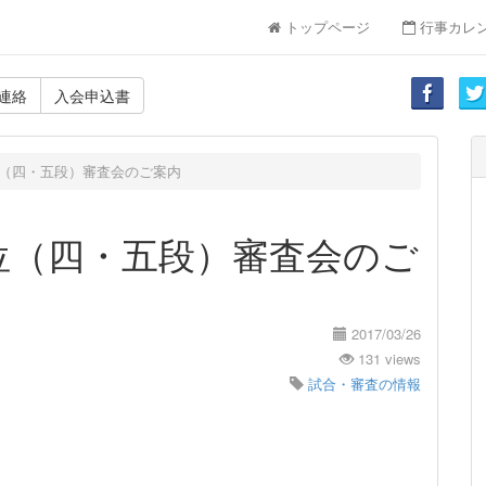
トップページ
行事カレ
連絡
入会申込書
（四・五段）審査会のご案内
位（四・五段）審査会のご
2017/03/26
131 views
試合・審査の情報