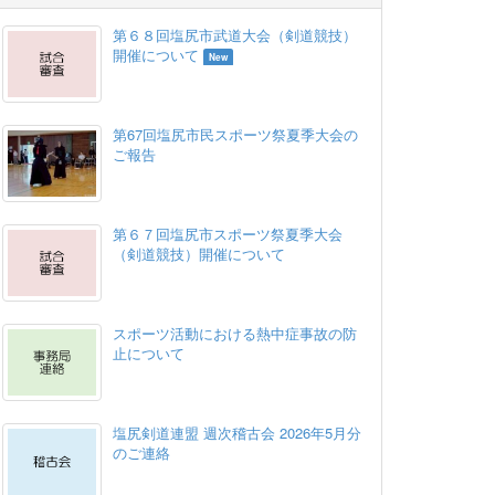
第６８回塩尻市武道大会（剣道競技）
開催について
New
第67回塩尻市民スポーツ祭夏季大会の
ご報告
第６７回塩尻市スポーツ祭夏季大会
（剣道競技）開催について
スポーツ活動における熱中症事故の防
止について
塩尻剣道連盟 週次稽古会 2026年5月分
のご連絡