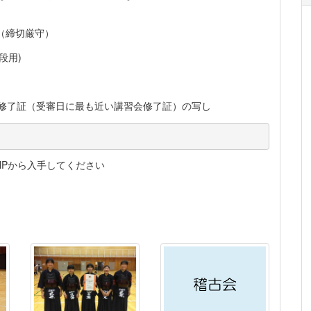
（締切厳守）
段用)
修了証（受審日に最も近い講習会修了証）の写し
Pから入手してください