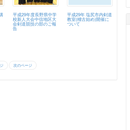
講
平成29年度長野県中学
平成29年 塩尻市内剣道
校新人大会中信地区大
教室(稽古始め)開催に
会剣道競技の部のご報
ついて
告
ジ
次のページ