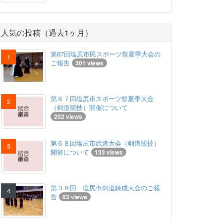
人気の投稿（過去1ヶ月）
第67回塩尻市民スポーツ祭夏季大会の
ご報告
301 views
第６７回塩尻市スポーツ祭夏季大会
（剣道競技）開催について
202 views
第６８回塩尻市武道大会（剣道競技）
開催について
133 views
第３８回 塩尻市剣道錬成大会のご報
告
83 views