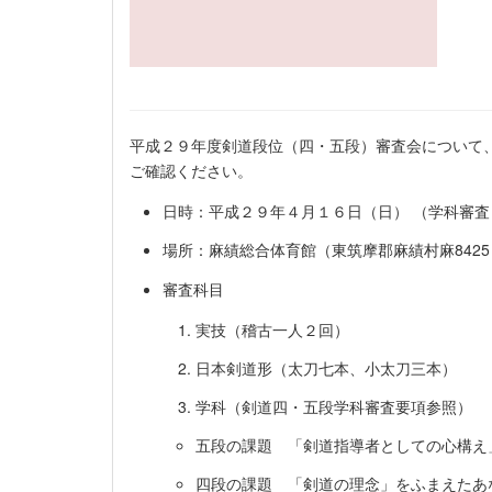
平成２９年度剣道段位（四・五段）審査会について
ご確認ください。
日時：平成２９年４月１６日（日） （学科審査
場所：麻績総合体育館（東筑摩郡麻績村麻8425 ℡ 
審査科目
実技（稽古一人２回）
日本剣道形（太刀七本、小太刀三本）
学科（剣道四・五段学科審査要項参照）
五段の課題 「剣道指導者としての心構え
四段の課題 「剣道の理念」をふまえたあ