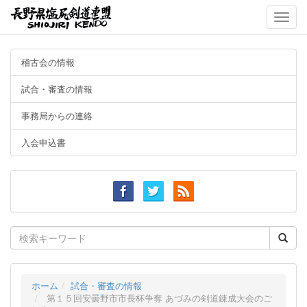
Toggle
naviga
稽古会の情報
試合・審査の情報
事務局からの連絡
入会申込書
Search
for:
ホーム
試合・審査の情報
第１５回安曇野市市長杯争奪 あづみの剣道錬成大会のご