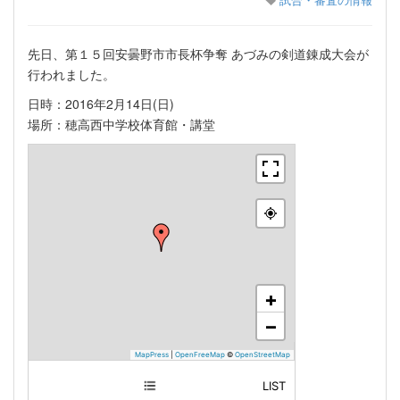
先日、第１５回安曇野市市長杯争奪 あづみの剣道錬成大会が
行われました。
日時：2016年2月14日(日)
場所：穂高西中学校体育館・講堂
+
−
MapPress
|
OpenFreeMap
©
OpenStreetMap
LIST
日本