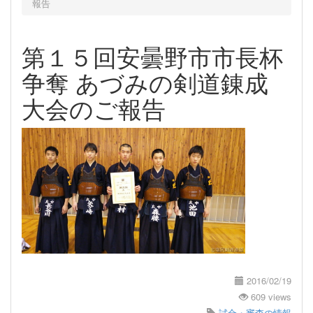
報告
第１５回安曇野市市長杯
争奪 あづみの剣道錬成
大会のご報告
2016/02/19
609 views
試合・審査の情報