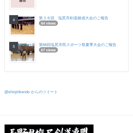
第３８回 塩尻市剣道錬成大会のご報告
84 views
第66回塩尻市民スポーツ祭夏季大会のご報告
67 views
@shiojirikendo からのツイート