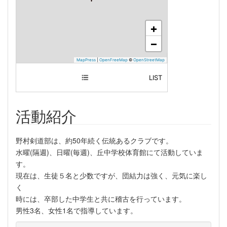
+
−
MapPress
|
OpenFreeMap
©
OpenStreetMap
LIST
日本
活動紹介
野村剣道部は、約50年続く伝統あるクラブです。
水曜(隔週)、日曜(毎週)、丘中学校体育館にて活動していま
す。
現在は、生徒５名と少数ですが、団結力は強く、元気に楽し
く
時には、卒部した中学生と共に稽古を行っています。
男性3名、女性1名で指導しています。