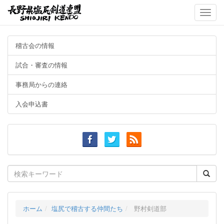
Toggle
naviga
稽古会の情報
試合・審査の情報
事務局からの連絡
入会申込書
Search
for:
ホーム
塩尻で稽古する仲間たち
野村剣道部