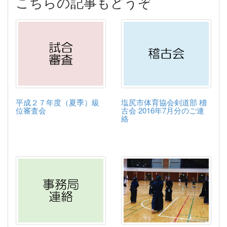
こちらの記事もどうぞ
平成２７年度（夏季）級
塩尻市体育協会剣道部 稽
位審査会
古会 2016年7月分のご連
絡