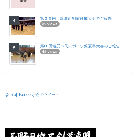
第３８回 塩尻市剣道錬成大会のご報告
82 views
第66回塩尻市民スポーツ祭夏季大会のご報告
65 views
@shiojirikendo からのツイート