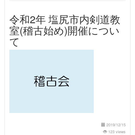
令和2年 塩尻市内剣道教
室(稽古始め)開催につい
て
2019/12/15
123 views