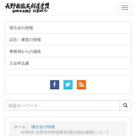
Toggle
naviga
稽古会の情報
試合・審査の情報
事務局からの連絡
入会申込書
Search
for:
ホーム
稽古会の情報
令和2年 塩尻市内剣道教室(稽古始め)開催について