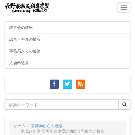
Toggle
naviga
稽古会の情報
試合・審査の情報
事務局からの連絡
入会申込書
Search
for:
ホーム
事務局からの連絡
平成27年度 塩尻剣道連盟定期総会開催のご報告