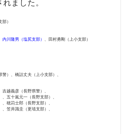
されました。
支部）
、
内川隆男（塩尻支部）
、田村勇剛（上小支部）
埴支部）
県警）、橋詰丈夫（上小支部）、
、吉越義彦（長野県警）、
）、五十嵐元一（長野支部）、
）、穂苅士郎（長野支部）、
）、笠井識圭（更埴支部）、
筑支部）