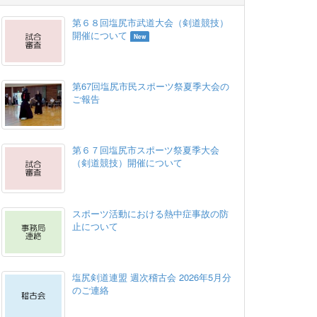
第６８回塩尻市武道大会（剣道競技）
開催について
New
第67回塩尻市民スポーツ祭夏季大会の
ご報告
第６７回塩尻市スポーツ祭夏季大会
（剣道競技）開催について
スポーツ活動における熱中症事故の防
止について
塩尻剣道連盟 週次稽古会 2026年5月分
のご連絡