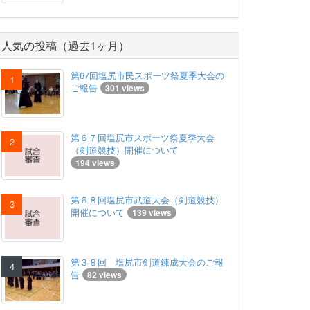
人気の投稿（過去1ヶ月）
第67回塩尻市民スポーツ祭夏季大会の
ご報告
301 views
第６７回塩尻市スポーツ祭夏季大会
（剣道競技）開催について
194 views
第６８回塩尻市武道大会（剣道競技）
開催について
139 views
第３８回 塩尻市剣道錬成大会のご報
告
82 views