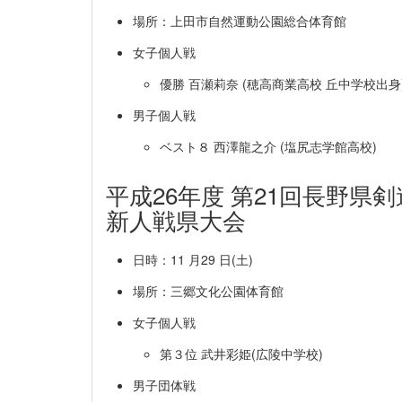
場所：上田市自然運動公園総合体育館
女子個人戦
優勝 百瀬莉奈 (穂高商業高校 丘中学校出身
男子個人戦
ベスト８ 西澤龍之介 (塩尻志学館高校)
平成26年度 第21回長野県
新人戦県大会
日時：11 月29 日(土)
場所：三郷文化公園体育館
女子個人戦
第３位 武井彩姫(広陵中学校)
男子団体戦