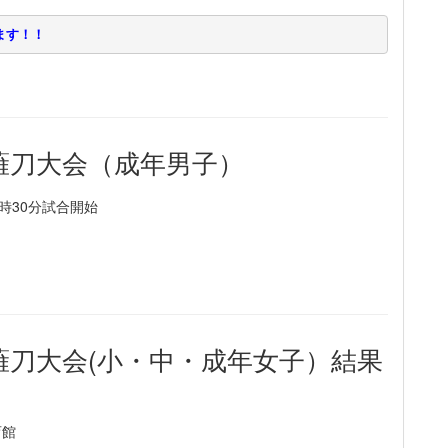
ます！！ 
薙刀大会（成年男子）
時30分試合開始
薙刀大会(小・中・成年女子）結果
育館