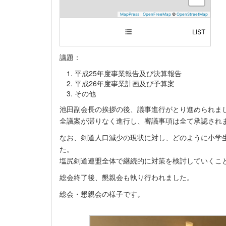
MapPress
|
OpenFreeMap
©
OpenStreetMap
LIST
塩尻市 中信会館
議題：
平成25年度事業報告及び決算報告
平成26年度事業計画及び予算案
その他
池田副会長の挨拶の後、議事進行がとり進められま
全議案が滞りなく進行し、審議事項は全て承認され
なお、剣道人口減少の現状に対し、どのように小学
た。
塩尻剣道連盟全体で継続的に対策を検討していくこ
総会終了後、懇親会も執り行われました。
総会・懇親会の様子です。