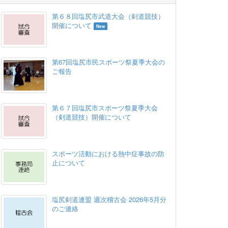
第６８回塩尻市武道大会（剣道競技）
開催について
New
第67回塩尻市民スポーツ祭夏季大会の
ご報告
第６７回塩尻市スポーツ祭夏季大会
（剣道競技）開催について
スポーツ活動における熱中症事故の防
止について
塩尻剣道連盟 週次稽古会 2026年5月分
のご連絡