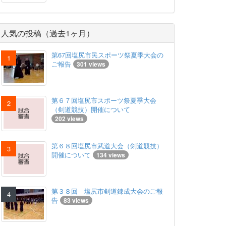
人気の投稿（過去1ヶ月）
第67回塩尻市民スポーツ祭夏季大会の
ご報告
301 views
第６７回塩尻市スポーツ祭夏季大会
（剣道競技）開催について
202 views
第６８回塩尻市武道大会（剣道競技）
開催について
134 views
第３８回 塩尻市剣道錬成大会のご報
告
83 views