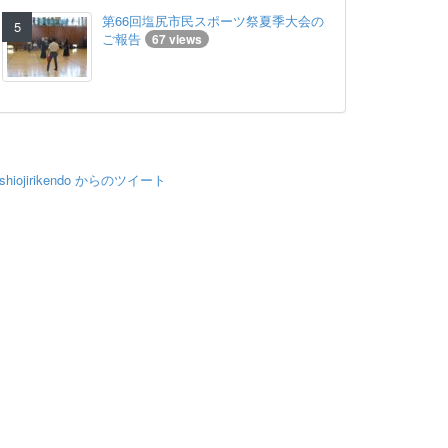
第66回塩尻市民スポーツ祭夏季大会の
ご報告
67 views
shiojirikendo からのツイート