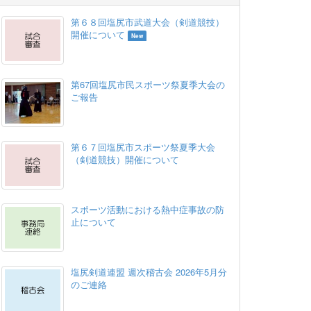
第６８回塩尻市武道大会（剣道競技）
開催について
New
第67回塩尻市民スポーツ祭夏季大会の
ご報告
第６７回塩尻市スポーツ祭夏季大会
（剣道競技）開催について
スポーツ活動における熱中症事故の防
止について
塩尻剣道連盟 週次稽古会 2026年5月分
のご連絡