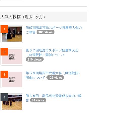
人気の投稿（過去1ヶ月）
第67回塩尻市民スポーツ祭夏季大会の
ご報告
300 views
第６７回塩尻市スポーツ祭夏季大会
（剣道競技）開催について
210 views
第６８回塩尻市武道大会（剣道競技）
開催について
129 views
第３８回 塩尻市剣道錬成大会のご報
告
84 views